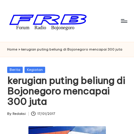
Skip
to
content
F
Streaming
Radio
o
Home
»
kerugian puting beliung di Bojonegoro mencapai 300 juta
Bojonegoro
r
u
Posted
Berita
Kegiatan
in
kerugian puting beliung di
m
Bojonegoro mencapai
R
300 juta
a
di
By
Redaksi
17/01/2017
Posted
o
by
B