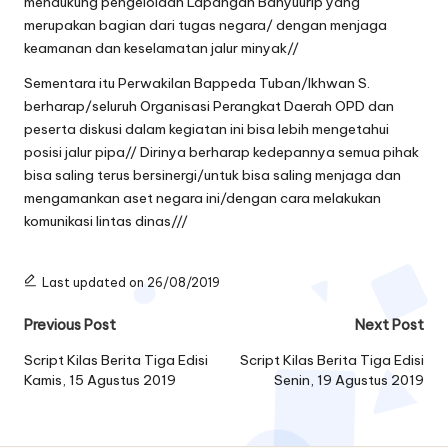
mendukung pengelolaan Lapangan Banyuurip yang
merupakan bagian dari tugas negara/ dengan menjaga
keamanan dan keselamatan jalur minyak//
Sementara itu Perwakilan Bappeda Tuban/Ikhwan S.
berharap/seluruh Organisasi Perangkat Daerah OPD dan
peserta diskusi dalam kegiatan ini bisa lebih mengetahui
posisi jalur pipa// Dirinya berharap kedepannya semua pihak
bisa saling terus bersinergi/untuk bisa saling menjaga dan
mengamankan aset negara ini/dengan cara melakukan
komunikasi lintas dinas///
Last updated on 26/08/2019
Post
Previous Post
Next Post
navigation
Script Kilas Berita Tiga Edisi
Script Kilas Berita Tiga Edisi
Kamis, 15 Agustus 2019
Senin, 19 Agustus 2019