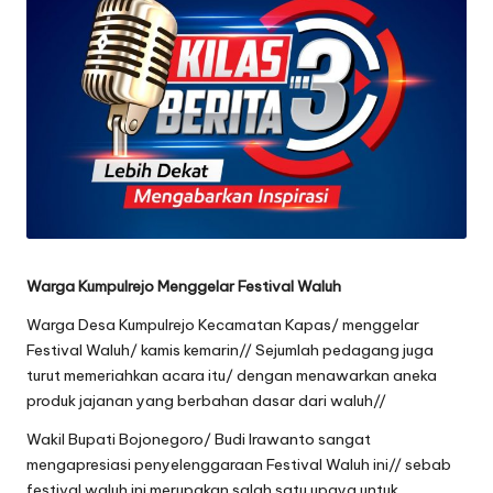
oj
o
n
e
g
o
r
Warga Kumpulrejo Menggelar Festival Waluh
o
Warga Desa Kumpulrejo Kecamatan Kapas/ menggelar
Festival Waluh/ kamis kemarin// Sejumlah pedagang juga
turut memeriahkan acara itu/ dengan menawarkan aneka
produk jajanan yang berbahan dasar dari waluh//
Wakil Bupati Bojonegoro/ Budi Irawanto sangat
mengapresiasi penyelenggaraan Festival Waluh ini// sebab
festival waluh ini merupakan salah satu upaya untuk