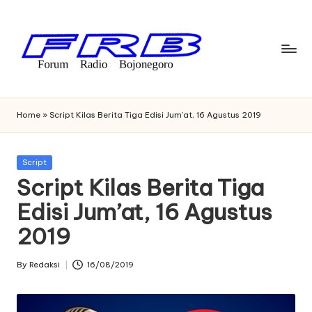
Skip
to
content
F
Streaming
Radio
o
Home
»
Script Kilas Berita Tiga Edisi Jum’at, 16 Agustus 2019
Bojonegoro
r
u
Posted
Script
in
Script Kilas Berita Tiga
m
Edisi Jum’at, 16 Agustus
R
2019
a
di
By
Redaksi
16/08/2019
Posted
o
by
B