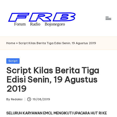
Skip
to
content
F
Streaming
Radio
o
Home
»
Script Kilas Berita Tiga Edisi Senin, 19 Agustus 2019
Bojonegoro
r
u
Posted
Script
in
Script Kilas Berita Tiga
m
Edisi Senin, 19 Agustus
R
2019
a
di
By
Redaksi
19/08/2019
Posted
o
by
SELURUH KARYAWAN EMCL MENGIKUTI UPACARA HUT RI KE
B