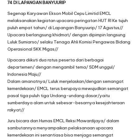
74 DI LAPANGAN BANYUURIP
oj
Segenap Karyawan Ekson Mobil Cepu Limitid EMCL
o
melaksanakan kegiatan upacara peringatan HUT RI Ke tujuh
puluh empat tahun/ di Lapangan Banyuurip/ 17 Agustus//
n
Upacara berlangsung khidmat/ dengan dipimpin langsung
e
Luluk Sumiarso/ selaku Tenaga Ahli Komisi Pengawas Bidang
Operasional SKK Migas//
g
Upacara diikuti dua ratus peserta dari berbagai
o
departemen/ dengan mengambil tema/ SDM unggul/
r
Indonesia Maju//
Dalam amanatnya/ Luluk menjelaskan/dengan semangat
o
kemerdekaan/ EMCL terus berupaya mewujudkan semangat
pasal tiga puluh tiga Undang-undang dasar/yaitu
sumberdaya alam untuk sebesar-besarnya kesejahteraan
rakyat//
Juru bicara dan Humas EMCL Reksi Mawardijaya/ dalam
sambutannya menyampaikan pelaksanaan upacara
kemerdekaan ini senantiasa bisa menjaga semangat