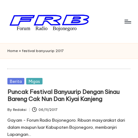
Skip
to
content
F
Streaming
Radio
o
Home
»
festival banyuurip 2017
Bojonegoro
r
u
m
Posted
Berita
Migas
in
Puncak Festival Banyuurip Dengan Sinau
R
Bareng Cak Nun Dan Kiyai Kanjeng
a
By
Redaksi
06/11/2017
di
Posted
by
Gayam - Forum Radio Bojonegoro. Ribuan masyarakat dari
o
dalam maupun luar Kabupaten Bojonegoro, membanjiri
Lapangan…
B