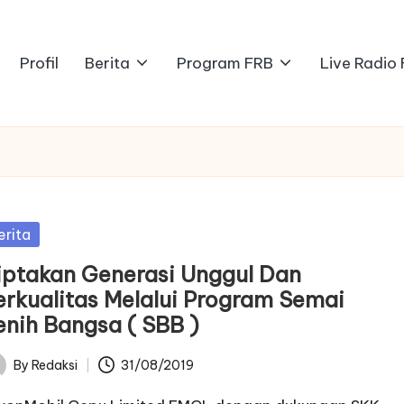
Profil
Berita
Program FRB
Live Radio
sted
erita
iptakan Generasi Unggul Dan
erkualitas Melalui Program Semai
enih Bangsa ( SBB )
By
Redaksi
31/08/2019
ted