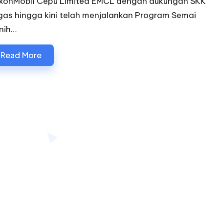
xonMobil Cepu Limited EMCL dengan dukungan SKK
gas hingga kini telah menjalankan Program Semai
nih…
Read More