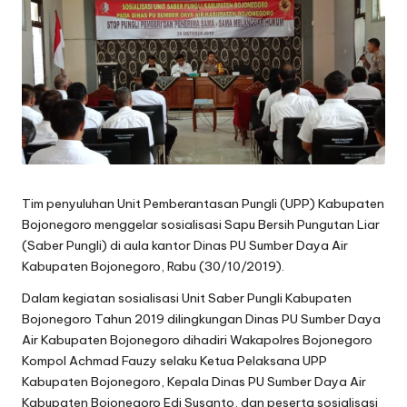
oj
o
n
e
g
o
Tim penyuluhan Unit Pemberantasan Pungli (UPP) Kabupaten
r
Bojonegoro menggelar sosialisasi Sapu Bersih Pungutan Liar
o
(Saber Pungli) di aula kantor Dinas PU Sumber Daya Air
Kabupaten Bojonegoro, Rabu (30/10/2019).
Dalam kegiatan sosialisasi Unit Saber Pungli Kabupaten
Bojonegoro Tahun 2019 dilingkungan Dinas PU Sumber Daya
Air Kabupaten Bojonegoro dihadiri Wakapolres Bojonegoro
Kompol Achmad Fauzy selaku Ketua Pelaksana UPP
Kabupaten Bojonegoro, Kepala Dinas PU Sumber Daya Air
Kabupaten Bojonegoro Edi Susanto, dan peserta sosialisasi