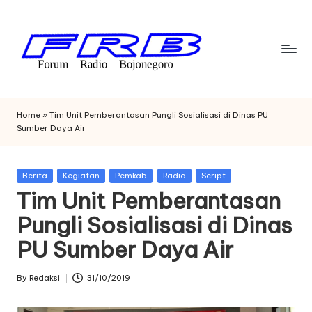
Skip
to
content
F
Streaming
Radio
o
Home
»
Tim Unit Pemberantasan Pungli Sosialisasi di Dinas PU
Bojonegoro
Sumber Daya Air
r
u
Posted
Berita
Kegiatan
Pemkab
Radio
Script
m
in
Tim Unit Pemberantasan
R
Pungli Sosialisasi di Dinas
a
PU Sumber Daya Air
di
o
By
Redaksi
31/10/2019
Posted
by
B