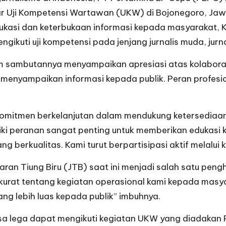
elar Uji Kompetensi Wartawan (UKW) di Bojonegoro, Jaw
kasi dan keterbukaan informasi kepada masyarakat, Ke
gikuti uji kompetensi pada jenjang jurnalis muda, jurn
sambutannya menyampaikan apresiasi atas kolaborasi 
nyampaikan informasi kepada publik. Peran profesiona
komitmen berkelanjutan dalam mendukung ketersediaan
liki peranan sangat penting untuk memberikan edukasi
berkualitas. Kami turut berpartisipasi aktif melalui ke
Tiung Biru (JTB) saat ini menjadi salah satu penghas
urat tentang kegiatan operasional kami kepada masyar
ang lebih luas kepada publik” imbuhnya.
 lega dapat mengikuti kegiatan UKW yang diadakan PE