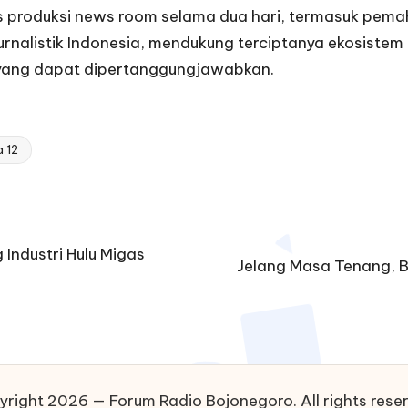
s produksi news room selama dua hari, termasuk pemah
urnalistik Indonesia, mendukung terciptanya ekosistem
t yang dapat dipertanggungjawabkan.
 12
Industri Hulu Migas
Jelang Masa Tenang, B
right 2026 — Forum Radio Bojonegoro. All rights rese