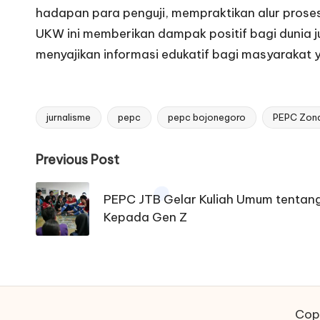
hadapan para penguji, mempraktikan alur prose
UKW ini memberikan dampak positif bagi dunia j
menyajikan informasi edukatif bagi masyaraka
jurnalisme
pepc
pepc bojonegoro
PEPC Zona
Tags:
Post
Previous Post
navigation
PEPC JTB Gelar Kuliah Umum tentang 
Kepada Gen Z
Copy