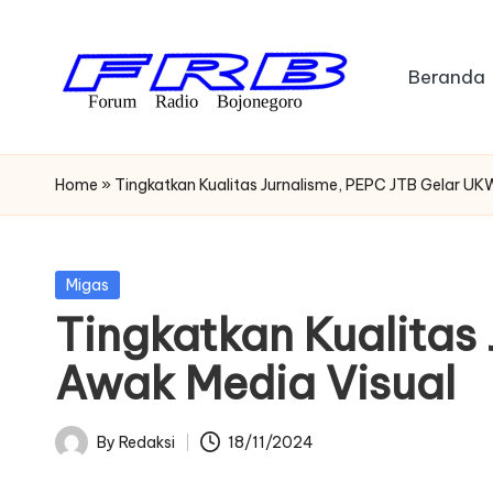
Skip
Beranda
to
content
F
Streaming
Radio
o
Home
»
Tingkatkan Kualitas Jurnalisme, PEPC JTB Gelar U
Bojonegoro
r
u
Posted
Migas
in
Tingkatkan Kualitas
m
Awak Media Visual
R
a
By
Redaksi
18/11/2024
Posted
di
by