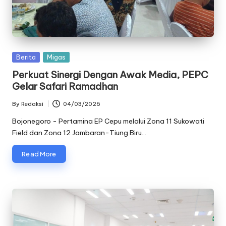
oj
o
n
Posted
Berita
Migas
e
in
Perkuat Sinergi Dengan Awak Media, PEPC
g
Gelar Safari Ramadhan
o
By
Redaksi
04/03/2026
Posted
r
by
Bojonegoro - Pertamina EP Cepu melalui Zona 11 Sukowati
Field dan Zona 12 Jambaran-Tiung Biru…
o
Read More