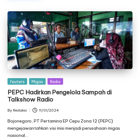
Posted
feuters
Migas
Radio
in
PEPC Hadirkan Pengelola Sampah di
Talkshow Radio
By
Redaksi
11/01/2024
Posted
by
Bojonegoro, PT Pertamina EP Cepu Zona 12 (PEPC)
mengejawantahkan visi misi menjadi perusahaan migas
nasional…