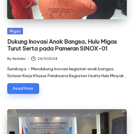
Posted
Migas
in
Dukung Inovasi Anak Bangsa, Hulu Migas
Turut Serta pada Pameran SINOX-01
By
Redaksi
24/11/2024
Posted
by
Surabaya – Mendukung Inovasi kegiatan anak bangsa,
Satuan Kerja Khusus Pelaksana Kegiatan Usaha Hulu Minyak…
Read More