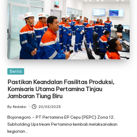
Posted
Berita
in
Pastikan Keandalan Fasilitas Produksi,
Komisaris Utama Pertamina Tinjau
Jambaran Tiung Biru
By
Redaksi
20/03/2025
Posted
by
Bojonegoro – PT Pertamina EP Cepu (PEPC) Zona 12,
Subholding Upstream Pertamina kembali melaksanakan
kegiatan…