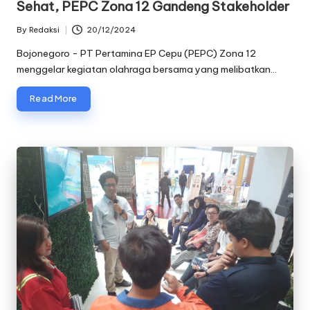
Sehat, PEPC Zona 12 Gandeng Stakeholder
By
Redaksi
20/12/2024
Posted
by
Bojonegoro - PT Pertamina EP Cepu (PEPC) Zona 12
menggelar kegiatan olahraga bersama yang melibatkan…
Read More