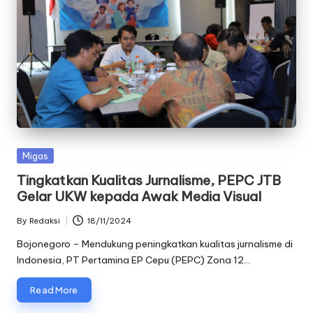
Posted
Migas
in
Tingkatkan Kualitas Jurnalisme, PEPC JTB
Gelar UKW kepada Awak Media Visual
By
Redaksi
18/11/2024
Posted
by
Bojonegoro – Mendukung peningkatkan kualitas jurnalisme di
Indonesia, PT Pertamina EP Cepu (PEPC) Zona 12…
Read More