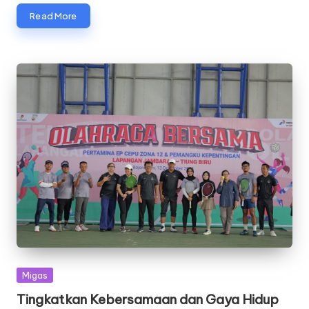
Read More
Posted
Migas
in
Tingkatkan Kebersamaan dan Gaya Hidup