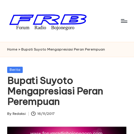
Skip
to
content
F
Streaming
Radio
o
Home
»
Bupati Suyoto Mengapresiasi Peran Perempuan
Bojonegoro
r
u
Posted
Berita
in
Bupati Suyoto
m
Mengapresiasi Peran
R
Perempuan
a
di
By
Redaksi
16/11/2017
Posted
o
by
B