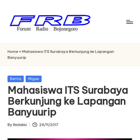
Skip
to
content
F
Streaming
Radio
o
Home
»
Mahasiswa ITS Surabaya Berkunjung ke Lapangan
Bojonegoro
Banyuurip
r
u
Posted
Berita
Migas
m
in
Mahasiswa ITS Surabaya
R
Berkunjung ke Lapangan
a
Banyuurip
di
o
By
Redaksi
24/11/2017
Posted
by
B