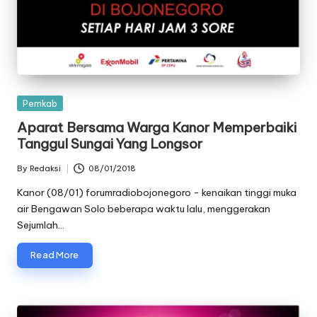
Posted
Pemkab
in
Aparat Bersama Warga Kanor Memperbaiki
Tanggul Sungai Yang Longsor
By
Redaksi
08/01/2018
Posted
by
Kanor (08/01) forumradiobojonegoro - kenaikan tinggi muka
air Bengawan Solo beberapa waktu lalu, menggerakan
Sejumlah…
Read More