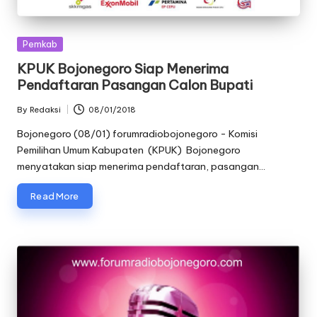
Posted
Pemkab
in
KPUK Bojonegoro Siap Menerima
Pendaftaran Pasangan Calon Bupati
By
Redaksi
08/01/2018
Posted
by
Bojonegoro (08/01) forumradiobojonegoro - Komisi
Pemilihan Umum Kabupaten (KPUK) Bojonegoro
menyatakan siap menerima pendaftaran, pasangan…
Read More