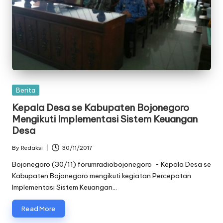
Posted
Berita
in
​Kepala Desa se Kabupaten Bojonegoro
Mengikuti Implementasi Sistem Keuangan
Desa
By
Redaksi
30/11/2017
Posted
by
Bojonegoro (30/11) forumradiobojonegoro - Kepala Desa se
Kabupaten Bojonegoro mengikuti kegiatan Percepatan
Implementasi Sistem Keuangan…
Read More