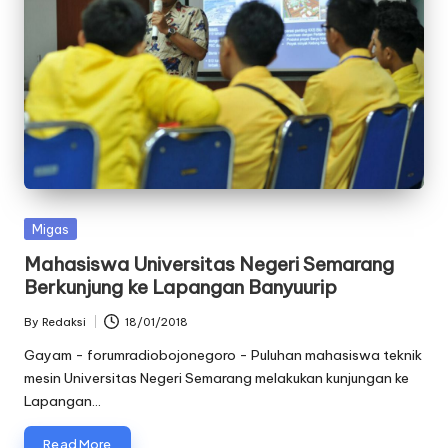
oj
o
n
e
g
o
Posted
Migas
r
in
Mahasiswa Universitas Negeri Semarang
o
Berkunjung ke Lapangan Banyuurip
By
Redaksi
18/01/2018
Posted
by
Gayam - forumradiobojonegoro - Puluhan mahasiswa teknik
mesin Universitas Negeri Semarang melakukan kunjungan ke
Lapangan…
Read More