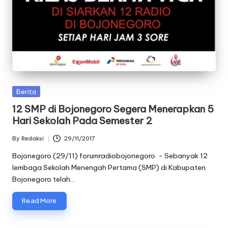
Posted
Berita
in
​12 SMP di Bojonegoro Segera Menerapkan 5
Hari Sekolah Pada Semester 2
By
Redaksi
29/11/2017
Posted
by
Bojonegoro (29/11) forumradiobojonegoro - Sebanyak 12
lembaga Sekolah Menengah Pertama (SMP) di Kabupaten
Bojonegoro telah…
Read More