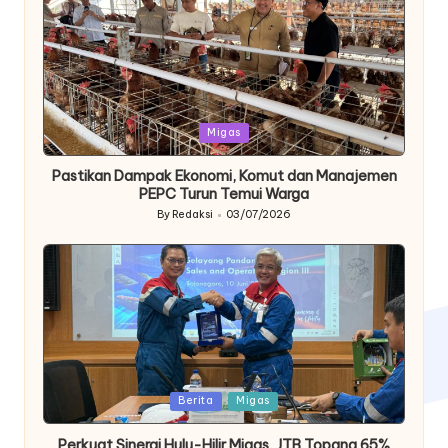
Posted
Migas
in
Pastikan Dampak Ekonomi, Komut dan Manajemen
PEPC Turun Temui Warga
By
Redaksi
03/07/2026
Posted
by
Posted
Berita
Migas
in
Perkuat Sinergi Hulu-Hilir Migas, JTB Topang 65%