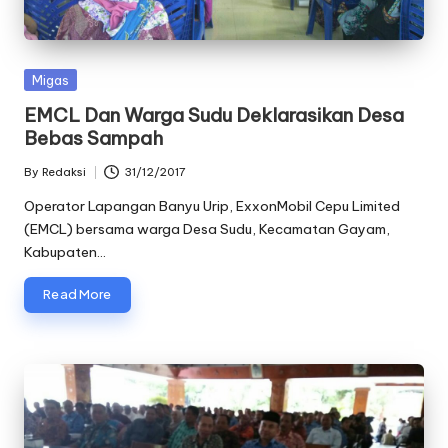
Posted
Migas
in
EMCL Dan Warga Sudu Deklarasikan Desa
Bebas Sampah
By
Redaksi
31/12/2017
Posted
by
Operator Lapangan Banyu Urip, ExxonMobil Cepu Limited
(EMCL) bersama warga Desa Sudu, Kecamatan Gayam,
Kabupaten…
Read More