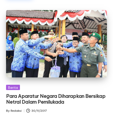
Posted
Berita
in
Para Aparatur Negara Diharapkan Bersikap
Netral Dalam Pemilukada
By
Redaksi
30/11/2017
Posted