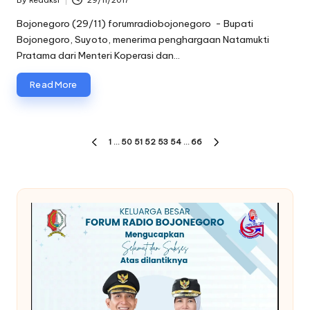
By
Redaksi
29/11/2017
Posted
by
Bojonegoro (29/11) forumradiobojonegoro - Bupati
Bojonegoro, Suyoto, menerima penghargaan Natamukti
Pratama dari Menteri Koperasi dan…
Read More
Paginasi
1
…
50
51
52
53
54
…
66
PREVIOUS
NEXT
pos
PAGE
PAGE