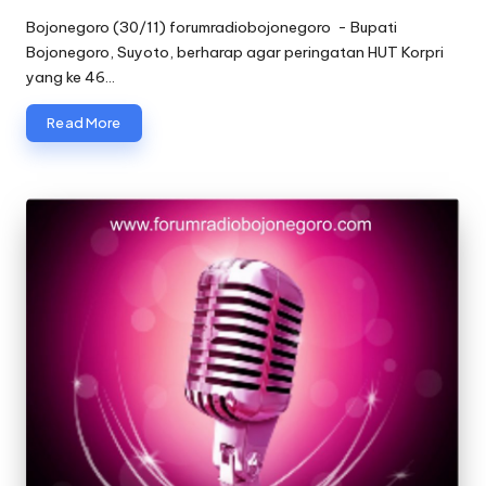
by
Bojonegoro (30/11) forumradiobojonegoro - Bupati
Bojonegoro, Suyoto, berharap agar peringatan HUT Korpri
yang ke 46…
Read More