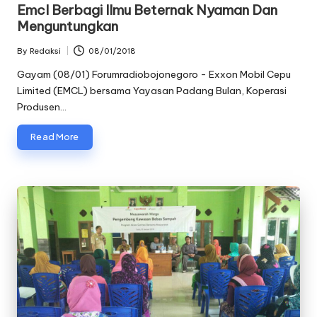
in
Emcl Berbagi Ilmu Beternak Nyaman Dan
Menguntungkan
By
Redaksi
08/01/2018
Posted
by
Gayam (08/01) Forumradiobojonegoro - Exxon Mobil Cepu
Limited (EMCL) bersama Yayasan Padang Bulan, Koperasi
Produsen…
Read More