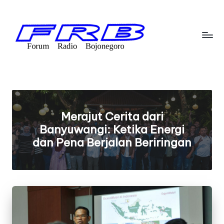
Skip
to
content
F
Streaming
Radio
o
Bojonegoro
r
u
Merajut Cerita dari
Banyuwangi: Ketika Energi
m
dan Pena Berjalan Beriringan
R
a
di
o
B