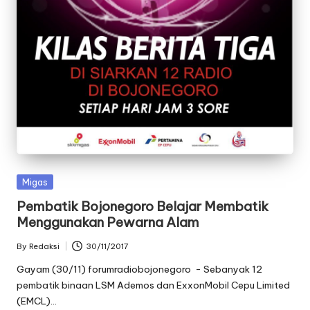
Posted
Migas
in
Pembatik Bojonegoro Belajar Membatik
Menggunakan Pewarna Alam
By
Redaksi
30/11/2017
Posted
by
Gayam (30/11) forumradiobojonegoro - Sebanyak 12
pembatik binaan LSM Ademos dan ExxonMobil Cepu Limited
(EMCL)…