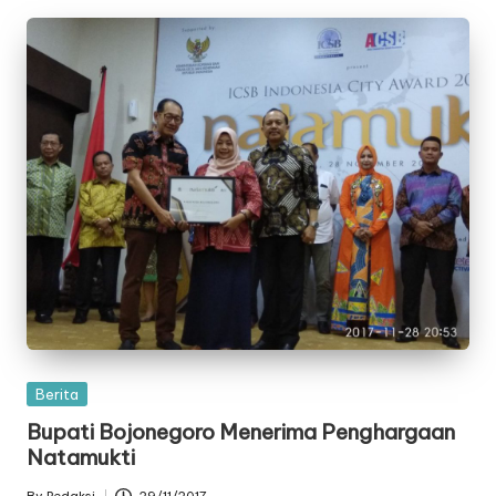
Posted
Berita
in
Bupati Bojonegoro Menerima Penghargaan
Natamukti